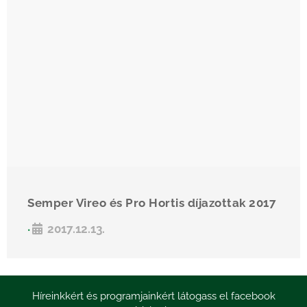
Semper Vireo és Pro Hortis díjazottak 2017
2017.12.13.
•
Híreinkkért és programjainkért látogass el facebook