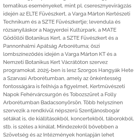
tematikus eseményeket, mint pl. cseresznyevirágzás
idején az ELTE Füvészkert, a Varga Márton Kertészeti
Technikum és a SZTE Füvészkertje; levendula és
rózsanyíláskor a Nagyerdei Kultúrpark, a MATE
Gödöllői Botanikus Kert, a SZTE Füvészkert és a
Pannonhalmi Apátság Arborétuma; őszi
lombszíneződés idején a Varga Márton KT és a
Nemzeti Botanikus Kert Vácrátóton szervez
programokat. 2025-ben is lesz Szorgos Hangyák Hete
a Szarvasi Arborétumban, amely az önkéntesség
fontosságára is felhívja a figyelmet, Kertművészeti
Napok Fehérvárcsurgón és Tobozszüret a Folly
Arborétumban Badacsonyörsön. Több helyszínen
szervezik a rendkívül népszerű Szentjánosbogár
sétákat is, de kiállításokból, koncertekből, táborokból,
stb. is széles a kínálat. Mindezekről bővebben a
Szövetség és az Intézmények honlapján lehet