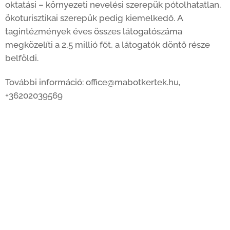
oktatási – környezeti nevelési szerepük pótolhatatlan,
ökoturisztikai szerepük pedig kiemelkedő. A
tagintézmények éves összes látogatószáma
megközelíti a 2,5 millió főt, a látogatók döntő része
belföldi.
További információ: office@mabotkertek.hu,
+36202039569