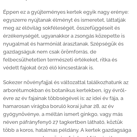
Éppen ez a gyűjteményes kertek egyik nagy erénye:
egyszerre nyújtanak élményt és ismeretet, láttatják
meg az élővilág sokféleségét, összefüggéseit és
érzékenységét, ugyanakkor a zsongás közepette is
nyugalmat és harmóniát árasztanak. Szépségük és
gazdagságuk nem csak örömforrás, de
felbecsülhetetlen természeti értékeket, ritka és
védett fajokat őrző élő kincsestárak is.
Sokezer növényfajjal és változattal találkozhatunk az
arborétumokban és botanikus kertekben, így évről-
évre az év fajainak többségével is: az idei év fája, a
hamarosan virágba boruló korai juhar 28, az év
gyógynövénye, a méltán ismert ginkgo, vagy más
néven páfrányfenyő 27 tagkertben látható, köztük
több a koros, hatalmas példány. A kertek gazdagsága