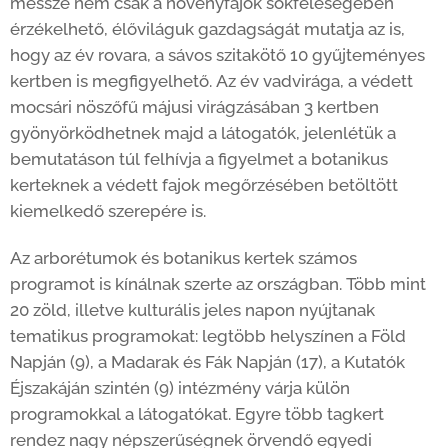
messze nem csak a növényfajok sokféleségében
érzékelhető, élőviláguk gazdagságát mutatja az is,
hogy az év rovara, a sávos szitakötő 10 gyűjteményes
kertben is megfigyelhető. Az év vadvirága, a védett
mocsári nöszőfű májusi virágzásában 3 kertben
gyönyörködhetnek majd a látogatók, jelenlétük a
bemutatáson túl felhívja a figyelmet a botanikus
kerteknek a védett fajok megőrzésében betöltött
kiemelkedő szerepére is.
Az arborétumok és botanikus kertek számos
programot is kínálnak szerte az országban. Több mint
20 zöld, illetve kulturális jeles napon nyújtanak
tematikus programokat: legtöbb helyszínen a Föld
Napján (9), a Madarak és Fák Napján (17), a Kutatók
Éjszakáján szintén (9) intézmény várja külön
programokkal a látogatókat. Egyre több tagkert
rendez nagy népszerűségnek örvendő egyedi