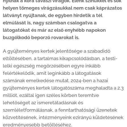
nyílnak a kora tavaszi virágok. Élénk színükkel és sok
helyen tömeges virágzásukkal nem csak káprázatos
látványt nyújtanak, de egyben hirdetik a tél
elmúlását is, nagy számban csalogatva a
látogatókat és már az első enyhébb napokon
buzgólkodó beporzó rovarokat is.
A gyűjteményes kertek jelentősége a szabadidő
eltöltésében, a tartalmas kikapcsolódásban, a testi-
lelki egészség megőrzésében egyre inkább
felértékelődik, amit leginkább a látogatások
számának emelkedése mutat. 2024-ben a hazai
gyűjteményes kertek látogatószáma meghaladta a 2,3
milliót, ezáltal igen széles körben teremtve
lehetőséget az ismeretátadásnak és
szemléletformálásnak, a fenntarthatósági üzenetek
közvetítésének, intézményeink ezirányú küldetésének
eredményesebb betöltéséhez.