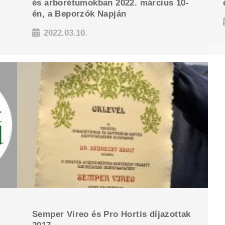
és arborétumokban 2022. március 10-
én, a Beporzók Napján
2022.03.10.
Semper Vireo és Pro Hortis díjazottak