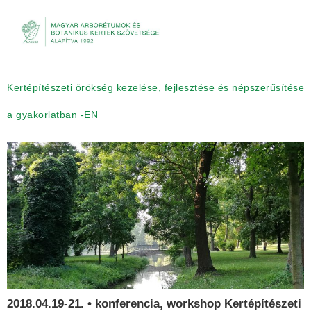
Kertépítészeti örökség kezelése, fejlesztése és népszerűsítése
a gyakorlatban -EN
2018.04.19-21. • konferencia, workshop Kertépítészeti